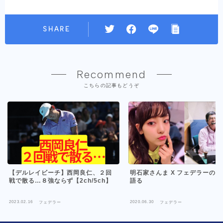
SHARE
Recommend
こちらの記事もどうぞ
【デルレイビーチ】西岡良仁、２回
明石家さんま X フェデラーの
戦で散る…８強ならず【2ch/5ch】
語る
2023.02.16
2020.06.30
フェデラー
フェデラー