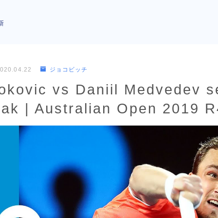
新
020.04.22
ジョコビッチ
okovic vs Daniil Medvedev 
eak | Australian Open 2019 R