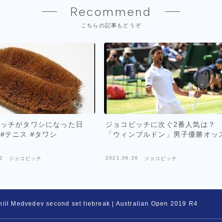
Recommend
こちらの記事もどうぞ
ビッチがタワシになった日
ジョコビッチに次ぐ2番人気は？
ts #テニス #タワシ
「ウィンブルドン」男子優勝オッ
2
2021.06.26
ジョコビッチ
ジョコビッチ
iil Medvedev second set tiebreak | Australian Open 2019 R4