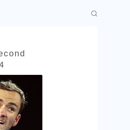
second
4