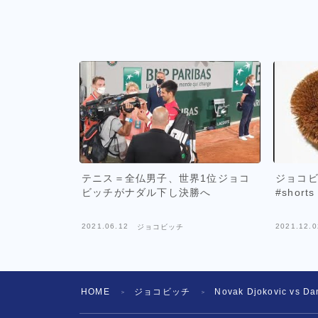
テニス＝全仏男子、世界1位ジョコ
ジョコ
ビッチがナダル下し決勝へ
#shor
2021.06.12
2021.12.0
ジョコビッチ
HOME
ジョコビッチ
Novak Djokovic vs Dan
＞
＞