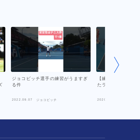
ジョコビッチ選手の練習がうますぎ
【練習風景】ジョコ
ズ
る件
たラリー！
2022.09.07
2020.06.14
ジョコビッチ
ジョコビッ