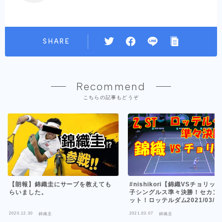
SHARE
Recommend
こちらの記事もどうぞ
【朗報】錦織圭にサーブを教えても
#nishikori【錦織VSチョリッ
らいました。
子シングルス準々決勝！セカン
ット！ロッテルダム2021/03/0
2020.12.30
2021.03.07
錦織圭
錦織圭