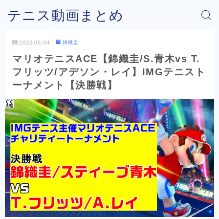
テニス動画まとめ
2020.05.04
錦織圭
マリオテニスACE【錦織圭/S.青木vs T.
フリッツ/アデソン・レイ】IMGテニスト
ーナメント【決勝戦】