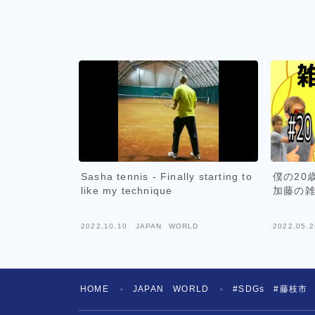
Sasha tennis - Finally starting to
僕の20
like my technique
加藤の
2022.10.10
JAPAN WORLD
2022.05.2
HOME
JAPAN WORLD
#SDGs #藤枝市
＞
＞