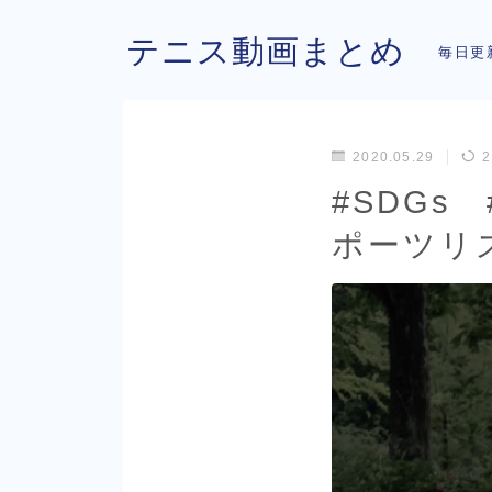
テニス動画まとめ
毎日更
2020.05.29
2
#SDGs
ポーツリズ