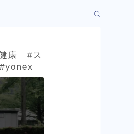
#健康 #ス
onex