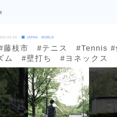
新
020.05.30
JAPAN WORLD
 #藤枝市 #テニス #Tennis 
ム #壁打ち #ヨネックス #y