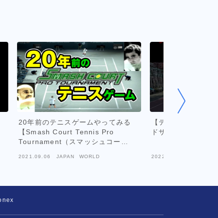
20年前のテニスゲームやってみる
【テニス試合】竹島
【Smash Court Tennis Pro
ドサーブ#shorts
Tournament（スマッシュコー
ト）】
2021.09.06
JAPAN WORLD
2022.12.26
JAPAN W
nex