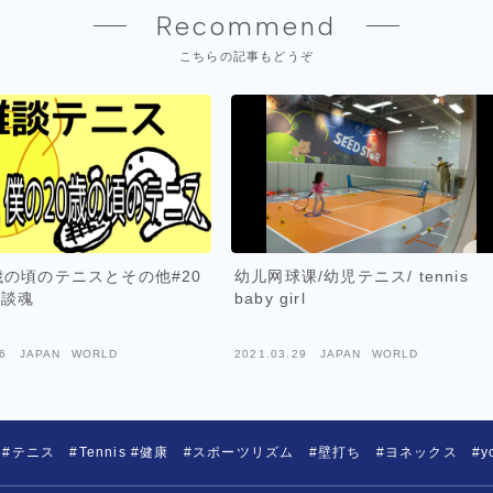
Recommend
こちらの記事もどうぞ
歳の頃のテニスとその他#20
幼儿网球课/幼児テニス/ tennis
雑談魂
baby girl
6
JAPAN WORLD
2021.03.29
JAPAN WORLD
 #テニス #Tennis #健康 #スポーツリズム #壁打ち #ヨネックス #yo