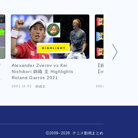
習
Alexander Zverev vs Kei
【錦織圭】タンパク
Nishikori 錦織 圭 Highlights
【inバープロテイ
19
Roland Garros 2021
2021.11.07
2022.03.08
錦織圭
錦織圭
2009–2026 テニス動画まとめ