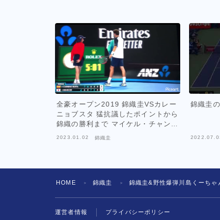
全豪オープン2019 錦織圭VSカレー
錦織圭
ニョブスタ 猛抗議したポイントから
錦織の勝利まで マイケル・チャンの
目も充血
2023.01.02
2022.07.0
錦織圭
HOME
錦織圭
錦織圭&野性爆弾川島くーちゃ
＞
＞
運営者情報
プライバシーポリシー