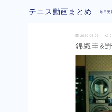
テニス動画まとめ
毎日更
2020.06.07
2
錦織圭&