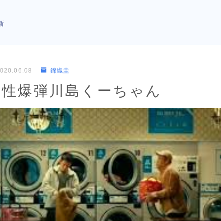
新
020.06.08
錦織圭
野性爆弾川島くーちゃん