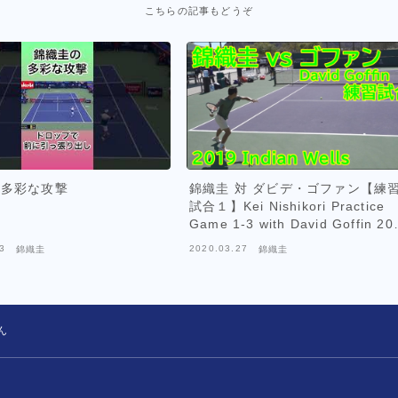
こちらの記事もどうぞ
の多彩な攻撃
錦織圭 対 ダビデ・ゴファン【練
試合１】Kei Nishikori Practice
Game 1-3 with David Goffin 20
Indian Wells
3
2020.03.27
錦織圭
錦織圭
ん