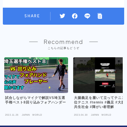
SHARE
Recommend
こちらの記事もどうぞ
試合しながらマイクで解説VS埼玉選
大腿義足を履いて立ってテニス！
手権ベスト8回り込みフォアハンダー
位テニス #tennis #義足 #大腿
共生社会 #障がい者理解
2022.11.26
JAPAN WORLD
2023.04.30
JAPAN WORLD