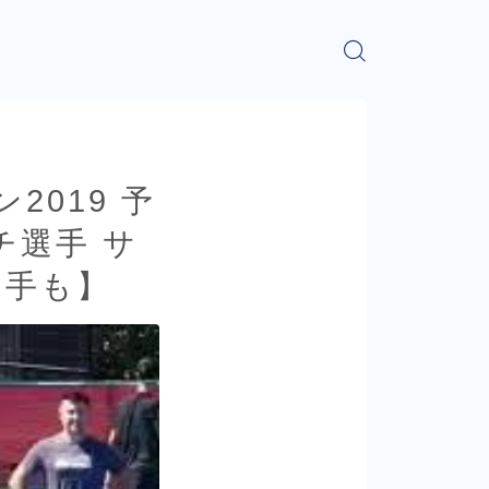
019 予
チ選手 サ
選手も】