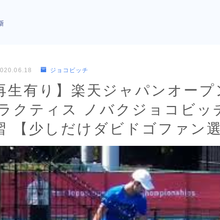
新
020.06.18
ジョコビッチ
再生有り】楽天ジャパンオープン2
プラクティス ノバクジョコビッ
習 【少しだけダビドゴファン