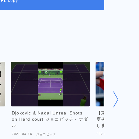
URL copy
Djokovic & Nadal Unreal Shots
【東京五輪2020
on Hard court ジョコビッチ - ナダ
夏炎天下の日中から
ル
しまう・・・ジョコ
ージェフらから不満
2023.04.16
2021.07.25
ジョコビッチ
ジョコビッ
策は氷と水だけ？【