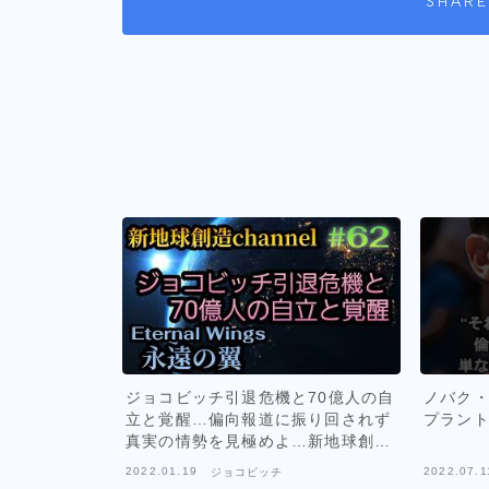
SHARE
ジョコビッチ引退危機と70億人の自
ノバク
立と覚醒…偏向報道に振り回されず
プラン
真実の情勢を見極めよ…新地球創造
channel永遠の翼#62
2022.01.19
2022.07.1
ジョコビッチ