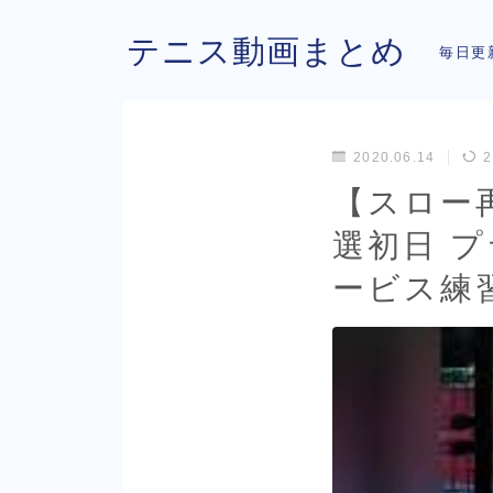
テニス動画まとめ
毎日更
2020.06.14
2
【スロー
選初日 
ービス練