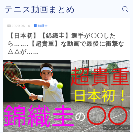
テニス動画まとめ
2020.06.16
錦織圭
【日本初】【錦織圭】選手が〇〇した
ら…….【超貴重】な動画で最後に衝撃な
△△が……