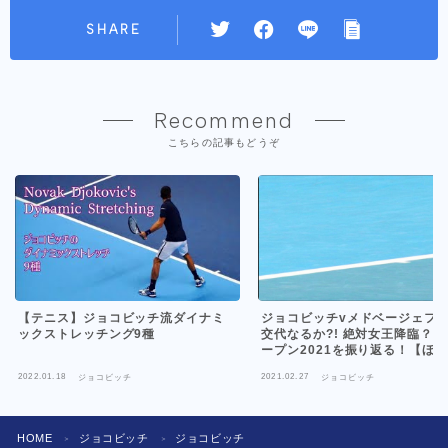
SHARE
Recommend
こちらの記事もどうぞ
【テニス】ジョコビッチ流ダイナミ
ジョコビッチvメドベージェフ
ックストレッチング9種
交代なるか?! 絶対女王降臨？
ープン2021を振り返る！【ほ
ジ】【雑談】【テニス】
2022.01.18
2021.02.27
ジョコビッチ
ジョコビッチ
HOME
ジョコビッチ
ジョコビッチ
＞
＞