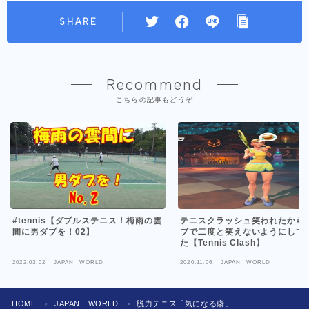
SHARE
Recommend
こちらの記事もどうぞ
#tennis【ダブルステニス！梅雨の雲
テニスクラッシュ笑われたから
間に男ダブを！02】
ブで二度と笑えないようにして
た【Tennis Clash】
2022.03.02
JAPAN WORLD
2020.11.06
JAPAN WORLD
HOME
JAPAN WORLD
脱力テニス「気になる癖」
＞
＞