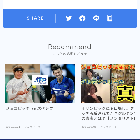
SHARE
Recommend
こちらの記事もどうぞ
オリンピックにも出場したジョ
ジョコビッチ vs ズベレフ
ッチも騙されてた？グルテンフ
の真実とは？【メンタリストDai
切り抜き】
2020.11.21
2021.08.08
ジョコビッチ
ジョコビッチ