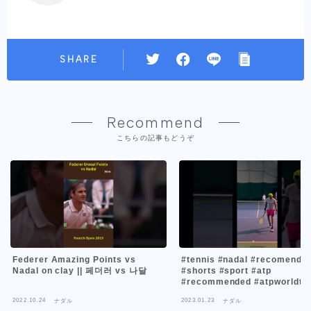
SHARE
Recommend
こちらの記事もどうぞ
Federer Amazing Points vs
#tennis #nadal #recomende
Nadal on clay || 페더러 vs 나달
#shorts #sport #atp
#recommended #atpworldto
#itf #top #popular
2022.10.24
2023.01.23
ナダル
ナダル