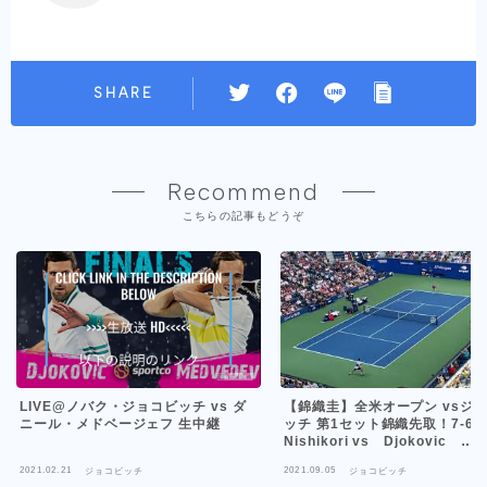
SHARE
Recommend
こちらの記事もどうぞ
【錦織圭】全米オープン vsジ
LIVE@ノバク・ジョコビッチ vs ダ
ッチ 第1セット錦織先取！7-6(4) K
ニール・メドベージェフ 生中継
Nishikori vs Djokovic
#USOpen
2021.02.21
2021.09.05
ジョコビッチ
ジョコビッチ