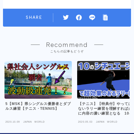
SHARE
Recommend
こちらの記事もどうぞ
5【MSK】県シングルス優勝者とダブ
【テニス】【特典付】やっては
ルス練習【テニス・TENNIS】
ないラリー練習を理解すれば必
に内容の濃い練習となる 10の
ュエーションを想定しながらス
2020.10.09
JAPAN WORLD
2020.05.03
JAPAN WORLD
ークラリーをテンポ良く進めて
プログラム 【最後には素敵な特
き】