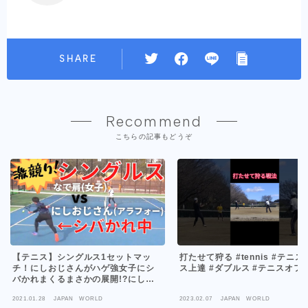
SHARE
Recommend
こちらの記事もどうぞ
【テニス】シングルス1セットマッ
打たせて狩る #tennis #テニス
チ！にしおじさんがハゲ強女子にシ
ス上達 #ダブルス #テニスオフ
バかれまくるまさかの展開!?にしお
じさんvsなで肩のがちんこ勝負!!!
2021.01.28
JAPAN WORLD
2023.02.07
JAPAN WORLD