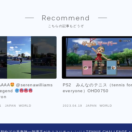
Recommend
こちらの記事もどうぞ
AAAA
@serenawilliams
PS2 みんなのテニス（tennis fo
legend
everyone）OHD0750
ron
1
JAPAN WORLD
2023.04.19
JAPAN WORLD
契約プロ香妻陣一朗選手がテニスにチャレンジ！TENNIS CHALLENGE 