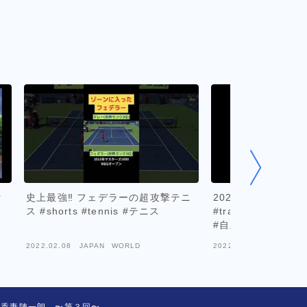
r
史上最強‼︎ フェデラーの超攻撃テニ
20220304fri #tenn
ス #shorts #tennis #テニス
#training #テ
#自主トレ #boone
2022.02.08
JAPAN WORLD
2022.03.05
JAPAN W
× 香妻陣一朗 〜第３回〜