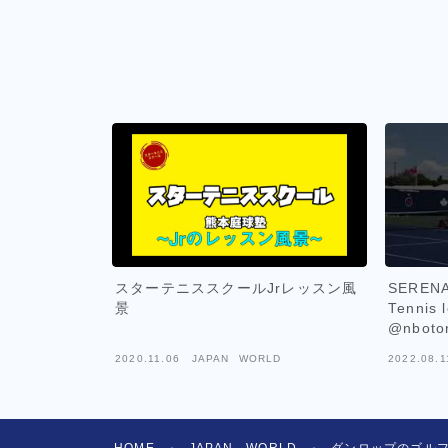
スターテニススクールJrレッスン風
SEREN
景
Tennis 
@nboto
2020.11.06
JAPAN WORLD
2022.08.1
HOME
JAPAN WORLD
ダンロップのゴルフ
＞
＞