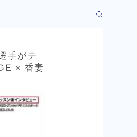
選手がテ
E × 香妻