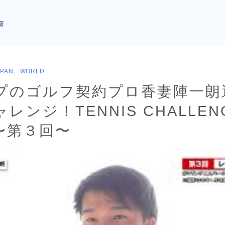
新
APAN WORLD
プのゴルフ契約プロ香妻陣一朗
レンジ！TENNIS CHALLENG
〜第３回〜