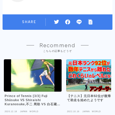
SHARE
Recommend
こちらの記事もどうぞ
Prince of Tennis [3/3] Fuji
【テニス】元日本92位が復帰に
Shūsuke VS Shiraishi
て助走を始めたようです
Kuranosuke,不二 周助 VS 白石蔵ノ
介,テニスの王子様,Tenisu no
2020.12.18
JAPAN WORLD
2022.10.16
JAPAN WORLD
Ōjisama