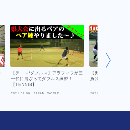
ト
【テニス/ダブルス】アラフィフが三
【男ダブ/テニス】
十代に混ざってダブルス練習！
負けてられない！(笑
【TENNIS】
2021.09.06
JAPAN WORLD
2022.12.21
JAPAN W