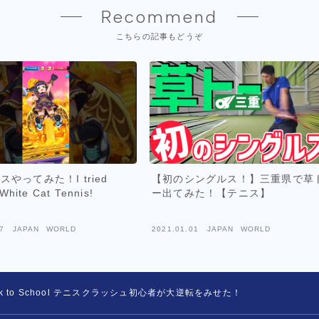
Recommend
こちらの記事もどうぞ
やってみた！I tried
【初のシングルス！】三重県で草
 White Cat Tennis!
ー出てみた！【テニス】
7
JAPAN WORLD
2021.01.01
JAPAN WORLD
 Back to School テニスクラッシュ初心者が大逆転をみせた！