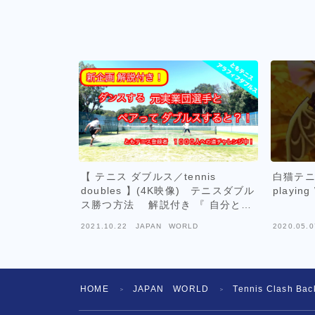
【 テニス ダブルス／tennis
白猫テニス
doubles 】(4K映像) テニスダブル
playing
ス勝つ方法 解説付き 『 自分と向
き合い 相手と向き合い 自然と調和
2021.10.22
JAPAN WORLD
2020.05.0
する 』
HOME
JAPAN WORLD
Tennis Clash
＞
＞