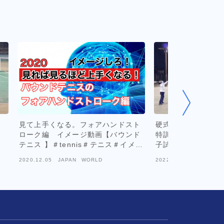
見て上手くなる。フォアハンドスト
硬式テニス★大分市
ローク編 イメージ動画【バウンド
特訓中～★女ダブ・
テニス 】＃tennis＃テニス＃イメー
子試合⑤
ジ
2020.12.05
JAPAN WORLD
2022.02.01
JAPAN W