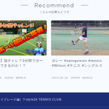
Recommend
こちらの記事もどうぞ
】池チャレ？3分間でポー
ボレー #swingvision #tennis
ができるのか！？
#Wilson #テニス #シングルス
5
JAPAN WORLD
2022.09.18
JAPAN WORLD
レーク編）T-style26 TENNIS CLUB.