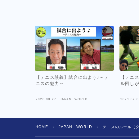
【テニス談義】試合に出よう♪～テ
【テニス
ニスの魅力～
ル回し
2020.08.27
JAPAN WORLD
2021.02.0
HOME
JAPAN WORLD
テニスのルール（タイブ
＞
＞