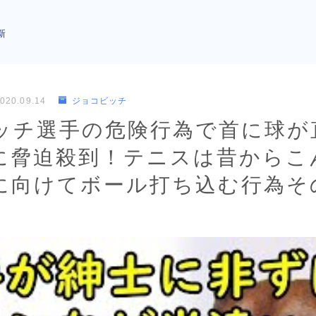
新
020.09.14
ジョコビッチ
ッチ選手の危険行為で首に球が
に脅迫殺到！テニスは昔からこ
に向けてボール打ち込む行為そ