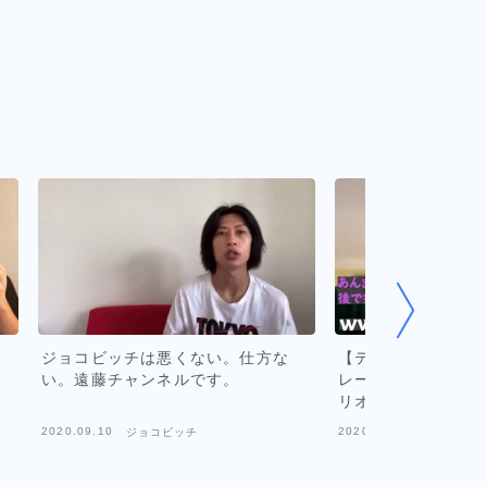
ジョコビッチは悪くない。仕方な
【テニス/ 和訳】ジ
い。遠藤チャンネルです。
レー インスタライ
リオスとの確執｜デ
ウリンカ、フェデラ
2020.09.10
2020.07.20
ジョコビッチ
ジョコビッ
きな国 etc 2020/04