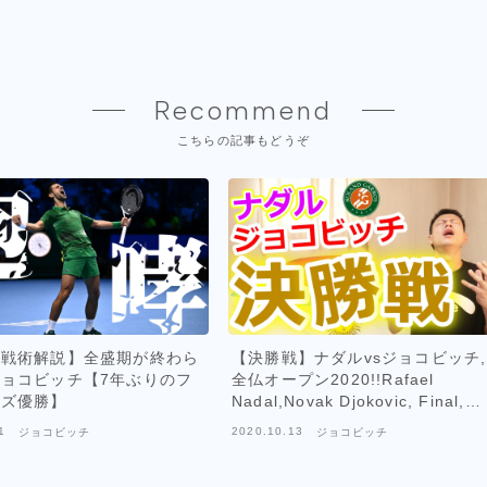
Recommend
こちらの記事もどうぞ
ス戦術解説】全盛期が終わら
【決勝戦】ナダルvsジョコビッチ,
ョコビッチ【7年ぶりのフ
全仏オープン2020!!Rafael
ルズ優勝】
Nadal,Novak Djokovic, Final,
2020 Roland-Garros
1
2020.10.13
ジョコビッチ
ジョコビッチ