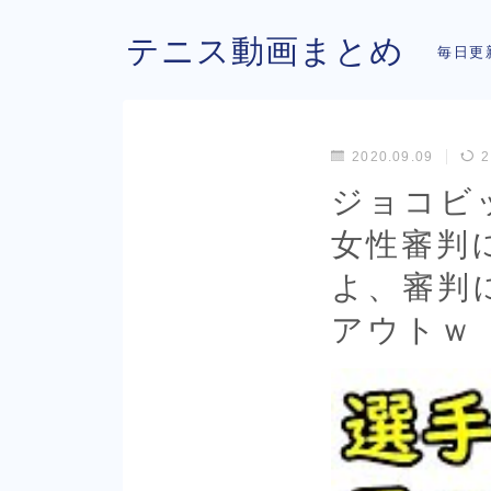
テニス動画まとめ
毎日更
2020.09.09
2
ジョコビ
女性審判
よ、審判
アウトｗ