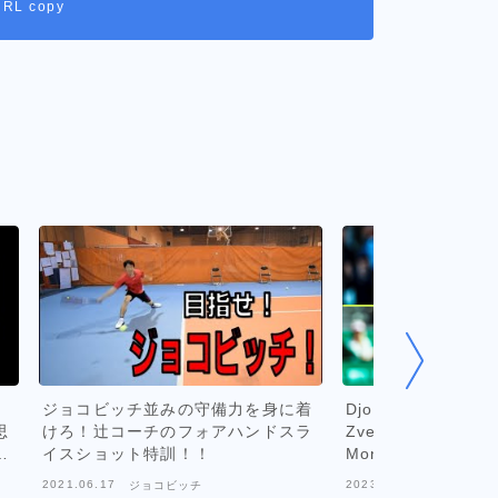
URL copy
）
ジョコビッチ並みの守備力を身に着
Djokovic Returns; 
思
けろ！辻コーチのフォアハンドスラ
Zverev, Rublev In 
が
イスショット特訓！！
Monte-Carlo 2023 
全
3
2021.06.17
2023.04.12
ジョコビッチ
ジョコビッ