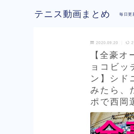
テニス動画まとめ
毎日更
2020.09.20
2
【全豪オ
ョコビッ
ン】シド
みたら、
ポで西岡