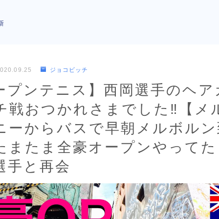
新
020.09.25
ジョコビッチ
ープンテニス】西岡選手のヘアカ
チ戦おつかれさまでした‼︎【メ
ニーからバスで早朝メルボルン
たまたま全豪オープンやってた
選手と再会