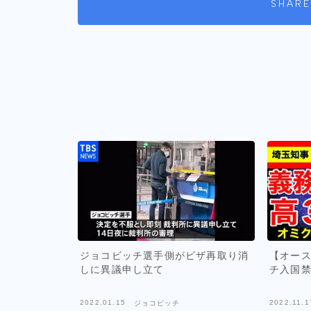
SHARE
ジョコビッチ選手側がビザ再取り消
【オース
しに異議申し立て
チ入国禁
2022.01.15
2022.11.1
ジョコビッチ