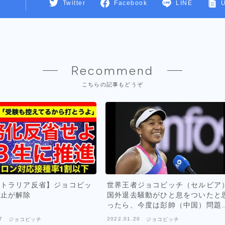
Twitter
Facebook
LINE
Recommend
こちらの記事もどうぞ
トラリア反省】ジョコビッ
世界王者ジョコビッチ（セルビア
止が解除
国外退去騒動がひと息をついたと
ったら、今度は彭帥（中国）問題
再度、浮上した。##head##--【
7
2022.01.20
ジョコビッチ
ジョコビッチ