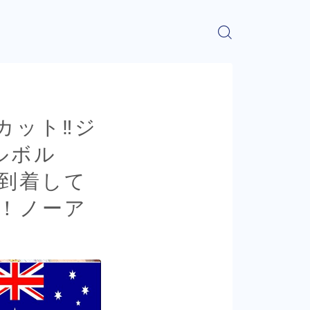
ット‼︎ジ
ルボル
到着して
！ノーア