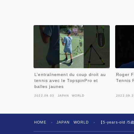
L’entraînement du coup droit au
Roger F
tennis avec le TopspinPro et
Tennis 
balles jaunes
2022.09.03
JAPAN WORLD
2022.09.2
HOME
JAPAN WORLD
【5-years-old 
＞
＞