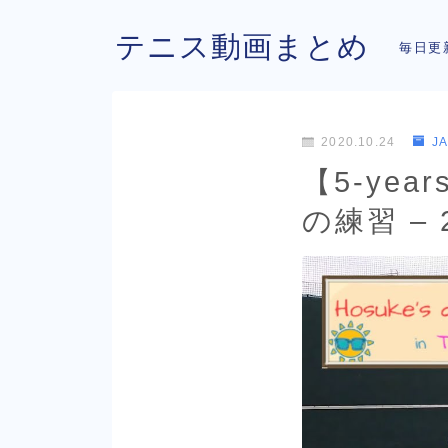
テニス動画まとめ
毎日更
2020.10.24
J
【5-yea
の練習 – 2