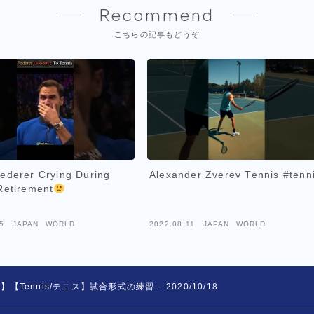
Recommend
こちらの記事もどうぞ
ederer Crying During
Alexander Zverev Tennis #tenn
Retirement
5
JAPAN WORLD
2022.08.11
JAPAN WORLD
/5歳】【Tennis/テニス】試合形式の練習 – 2020/10/18