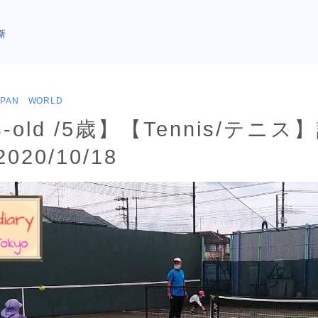
新
APAN WORLD
rs-old /5歳】【Tennis/テニ
020/10/18