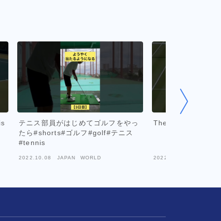
is
テニス部員がはじめてゴルフをやっ
The great WALL o
たら#shorts#ゴルフ#golf#テニス
#tennis
2022.10.08
JAPAN WORLD
2022.06.21
JAPAN W