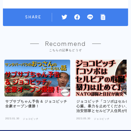
SHARE
Recommend
こちらの記事もどうぞ
サブサブちゃん予告 & ジョコビッチ
ジョコビッチ「コソボはセルビ
全豪オープン優勝！
心臓。暴力を止めてください」N
治安部隊とセルビア人住民が衝
2023.01.30
2023.05.30
ジョコビッチ
ジョコビッチ