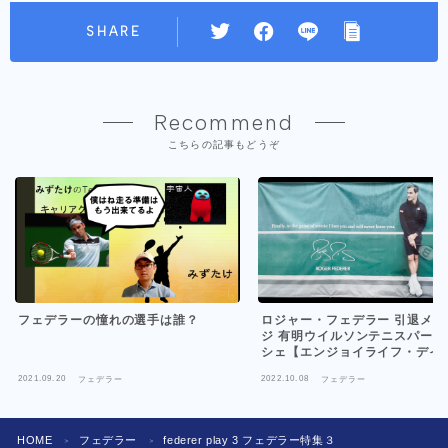
SHARE
Recommend
こちらの記事もどうぞ
フェデラーの憧れの選手は誰？
ロジャー・フェデラー 引退メッ
ジ 有明ウイルソンテニスパーク
シェ【エンジョイライフ・デイ
ー】
2021.09.20
2022.10.08
フェデラー
フェデラー
HOME
フェデラー
federer play 3 フェデラー特集３
＞
＞