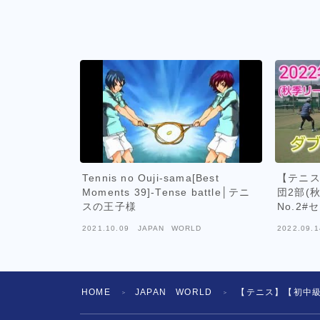
Tennis no Ouji-sama[Best
【テニス/
Moments 39]-Tense battle│テニ
団2部(
スの王子様
No.2#
日
2021.10.09
JAPAN WORLD
2022.09.1
HOME
JAPAN WORLD
【テニス】【初中
＞
＞