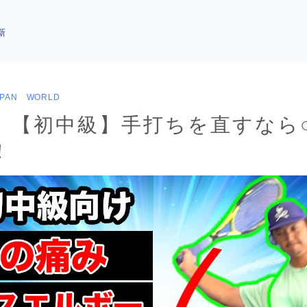
新
APAN WORLD
】【初中級】手打ちを直すなら
！