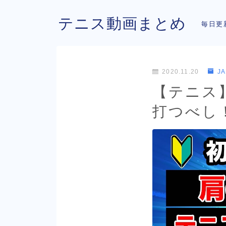
テニス動画まとめ
毎日更
2020.11.20
J
【テニス
打つべし