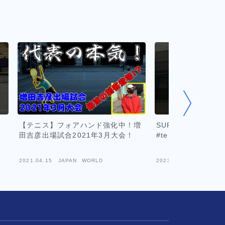
内
【テニス】フォアハンド強化中！増
SUPER RETURN
y
田吉彦出場試合2021年3月大会！
#tennis
テ
2021.04.15
JAPAN WORLD
2023.05.19
JAPAN W