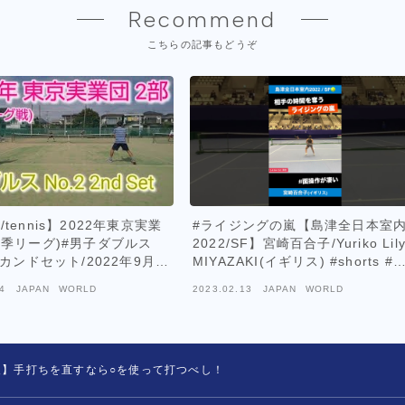
Recommend
こちらの記事もどうぞ
tennis】2022年東京実業
#ライジングの嵐【島津全日本室
秋季リーグ)#男子ダブルス
2022/SF】宮崎百合子/Yuriko Lil
セカンドセット/2022年9月某
MIYAZAKI(イギリス) #shorts #
ニス #tennis
4
JAPAN WORLD
2023.02.13
JAPAN WORLD
級】手打ちを直すなら○を使って打つべし！