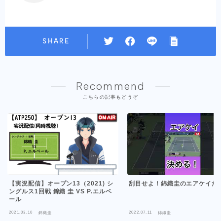
SHARE
Recommend
こちらの記事もどうぞ
刮目せよ！錦織圭のエアケイだ
【実況配信】オープン13（2021) シ
ングルス1回戦 錦織 圭 VS P.エルベ
ール
2021.03.10
2022.07.11
錦織圭
錦織圭