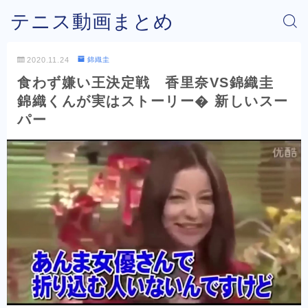
テニス動画まとめ
2020.11.24
錦織圭
食わず嫌い王決定戦 香里奈VS錦織圭
錦織くんが実はストーリー� 新しいスー
パー