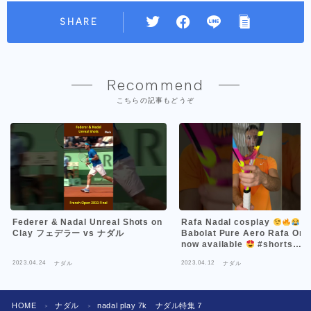
SHARE
Recommend
こちらの記事もどうぞ
Federer & Nadal Unreal Shots on
Rafa Nadal cosplay
n
Clay フェデラー vs ナダル
Babolat Pure Aero Rafa Orig
now available
#shorts
#rafanadal
2023.04.24
2023.04.12
ナダル
ナダル
HOME
ナダル
nadal play 7k ナダル特集７
＞
＞