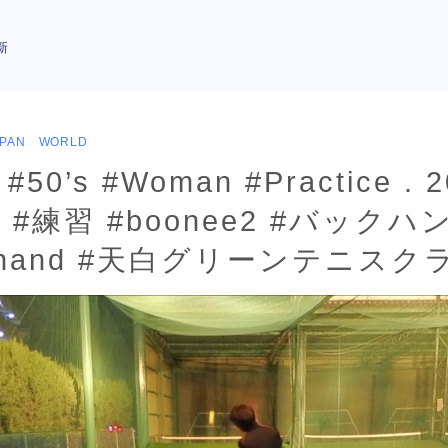
新
APAN WORLD
#50’s #Woman #Practice . 
 #練習 #boonee2 #バックハ
ckhand #天白グリーンテニスク