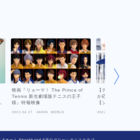
映画『リョーマ！ The Prince of
【テニス】アメリカ
Tennis 新生劇場版テニスの王子
か応援したくなる選
L
様』特報映像
【シングルス】
2021.04.27
JAPAN WORLD
2022.04.15
JAPAN W
バックハンド #オート #backhand #天白グリーンテニスクラブ