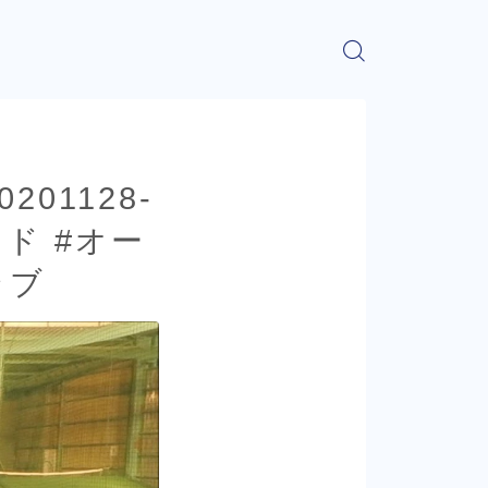
20201128-
ンド #オー
ラブ