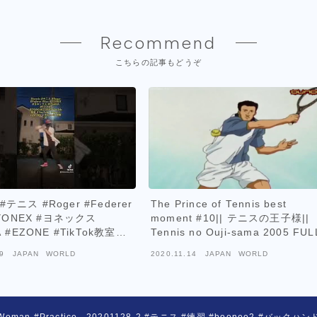
Recommend
こちらの記事もどうぞ
s #テニス #Roger #Federer
The Prince of Tennis best
#YONEX #ヨネックス
moment #10|| テニスの王子様||
 #EZONE #TikTok教室
Tennis no Ouji-sama 2005 FUL
#YouTube #tutorial #解説
9
JAPAN WORLD
2020.11.14
JAPAN WORLD
 #Woman #Practice . 20201128-2 #テニス #練習 #boonee2 #