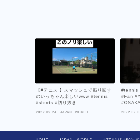
【#テニス 】スマッシュで振り回す
#tenni
のいっちゃん楽しいwww #tennis
#Fan 
#shorts #切り抜き
#OSAKA
2022.09.24
JAPAN WORLD
2022.09.0
HOME
JAPAN WORLD
#TENNIS #50’s
＞
＞