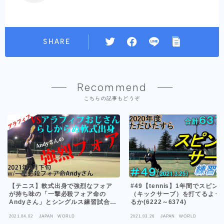
SHARE
Recommend
こちらの記事もどうぞ
【テニス】軟式出身で強烈なフォア
#49【tennis】1年間でスピン
が持ち味の「一撃必殺フォア命の
（キックサーブ）を打てるよう
Andyさん」とシングルス練習試合！
るか(6222～6374)
2021年3月中旬1試合目【TENNIS】
2021.04.02
JAPAN WORLD
2021.03.26
JAPAN WORLD