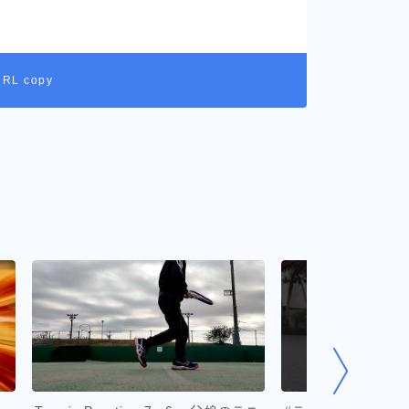
URL copy