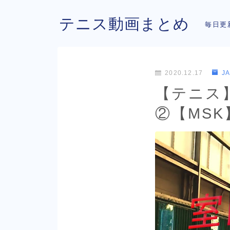
テニス動画まとめ
毎日更
2020.12.17
J
【テニス
②【MSK