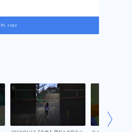
URL copy