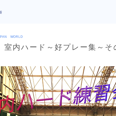
新
APAN WORLD
】室内ハード～好プレー集～そ
】