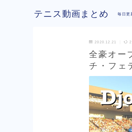
テニス動画まとめ
毎日更
2020.12.21
2
全豪オー
チ・フェ