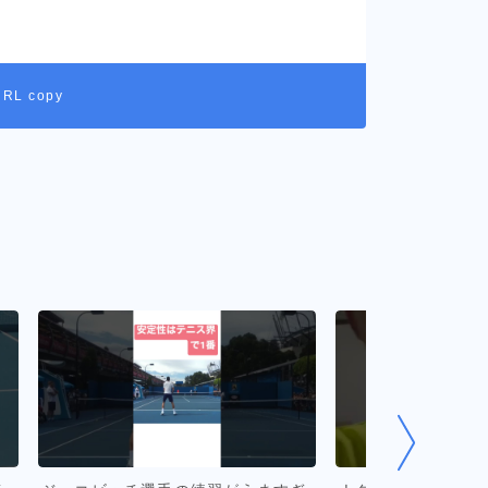
URL copy