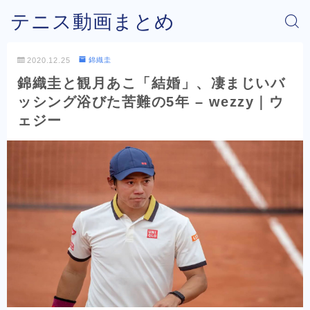
テニス動画まとめ
2020.12.25
錦織圭
錦織圭と観月あこ「結婚」、凄まじいバ
ッシング浴びた苦難の5年 – wezzy｜ウ
ェジー