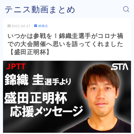
テニス動画まとめ
2021.04.17
錦織圭
いつかは参戦を！錦織圭選手がコロナ禍
での大会開催へ思いを語ってくれました
【盛田正明杯】