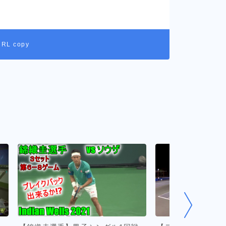
URL copy