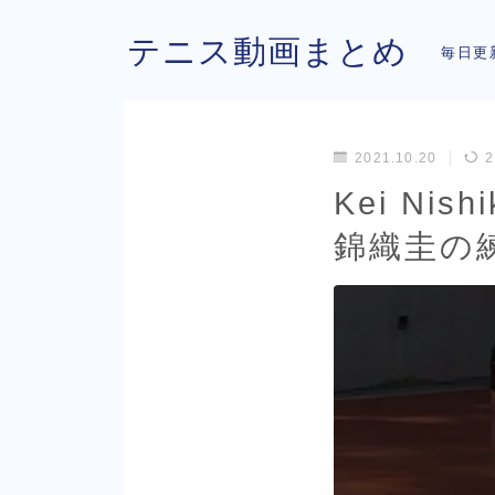
テニス動画まとめ
毎日更
2021.10.20
2
Kei Nish
錦織圭の練習