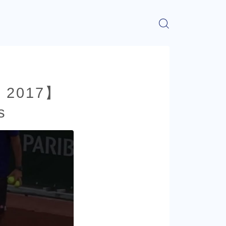
os 2017】
s