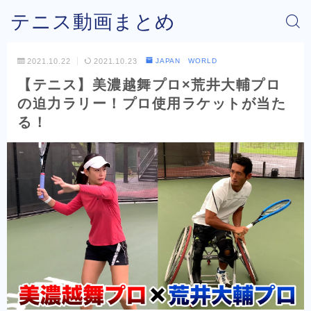
テニス動画まとめ
2021.10.22
2021.10.23
JAPAN WORLD
【テニス】美濃越舞プロ×荒井大輔プロ
の迫力ラリー！プロ使用ラケットが当た
る！