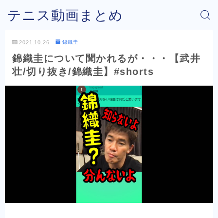
テニス動画まとめ
2021.10.26
錦織圭
錦織圭について聞かれるが・・・【武井
壮/切り抜き/錦織圭】#shorts