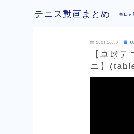
テニス動画まとめ
毎日更
2021.10.30
J
【卓球テ
ニ】(table