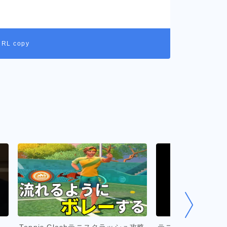
URL copy