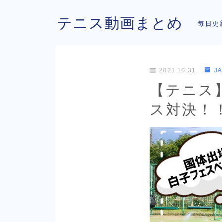
テニス動画まとめ
毎日更
2021.10.31
J
【テニス】
ス対決！