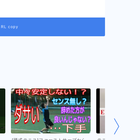
URL copy