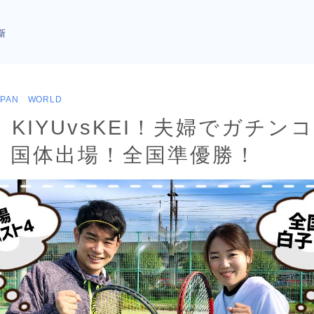
新
APAN WORLD
KIYUvsKEI！夫婦でガチン
！国体出場！全国準優勝！