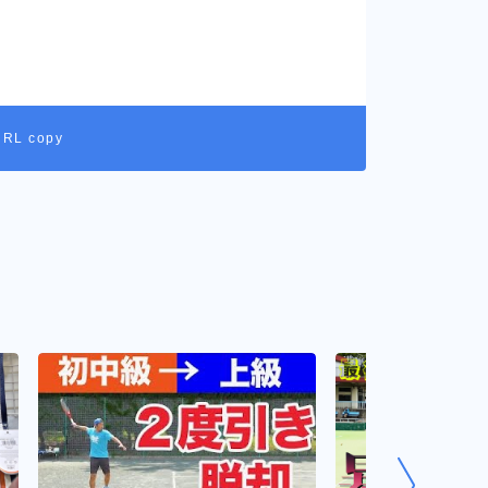
URL copy