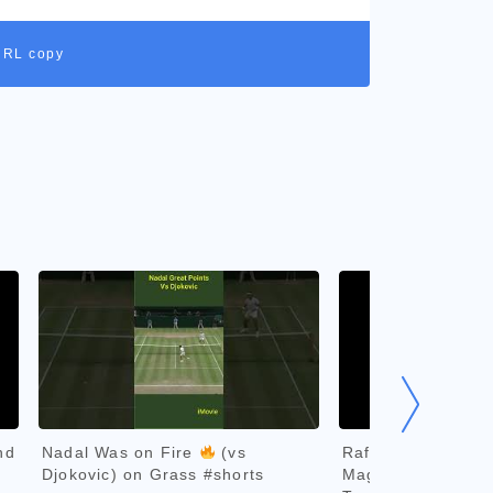
URL copy
nd
Nadal Was on Fire
(vs
Rafael Nadal...A 
Djokovic) on Grass #shorts
Magnitude! @Gam