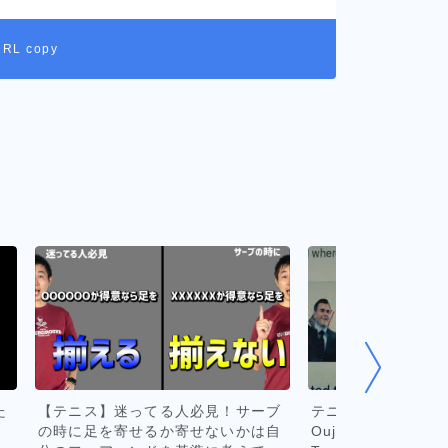
URL copy
た
【テニス】迷ってる人必見！サーブ
テニスの王子様 2020]
の時に足を寄せるか寄せないかは自
Ouji-sama 2020 - 