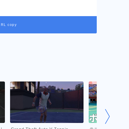
URL copy