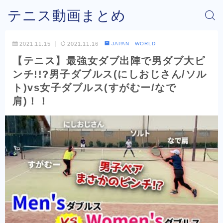
テニス動画まとめ
2021.11.15
2021.11.16
JAPAN WORLD
【テニス】最強女ダブ出陣で男ダブ大ピ
ンチ!!?男子ダブルス(にしおじさん/ソル
ト)vs女子ダブルス(すがむー/なで
肩)！！