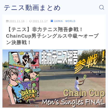
テニス動画まとめ
2021.11.16
2021.11.17
JAPAN WORLD
【テニス】非力テニス翔吾参戦！
ChainCup男子シングルス中級〜オープ
ン決勝戦！