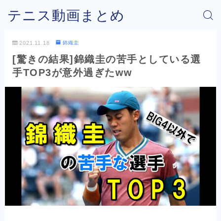
テニス動画まとめ
2021.11.18
錦織圭
[驚きの結果]錦織圭の苦手としている選
手TOP3が意外過ぎたww