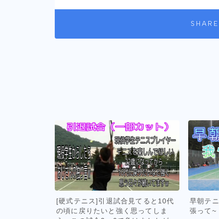
SHARE
[硬式テニス]引退試合見てると10代
早朝テニ
の頃に戻りたいと強く思ってしま
張って~