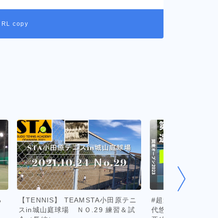
URL copy
る
【TENNIS】 TEAMSTA小田原テニ
#超速報【関東OP20
」
スin城山庭球場 ＮＯ.29 練習＆試
代悠雅(SYSテニスク