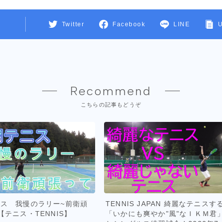
Twitter
Facebook
LINE
Recommend
こちらの記事もどうぞ
ス 我慢のラリー~前衛頑
TENNIS JAPAN 綺麗なテニスす
【テニス・TENNIS】
「いかにも爽やか"風"なＩＫＭ君