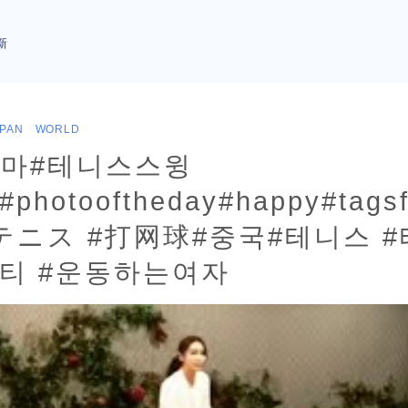
新
APAN WORLD
치마#테니스스윙
#photooftheday#happy#tagsf
s #テニス #打网球#중국#테니스 
뷰티 #운동하는여자