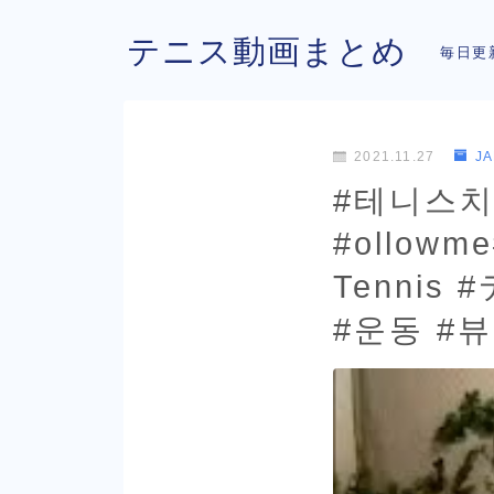
テニス動画まとめ
毎日更
2021.11.27
J
#테니스
#ollowme
Tenni
#운동 #