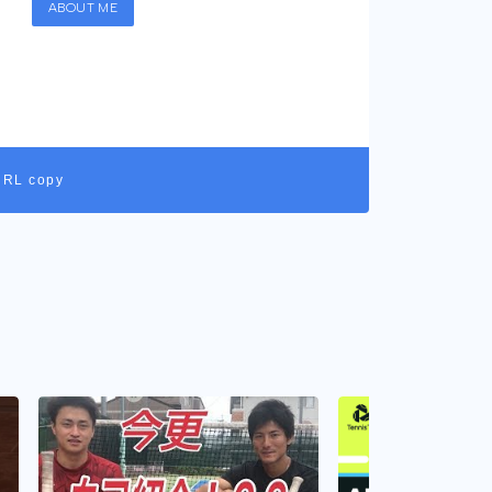
ABOUT ME
URL copy