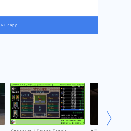
URL copy