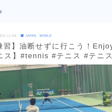
新
021.12.04
JAPAN WORLD
練習】油断せずに行こう！Enjo
ス】#tennis #テニス #テ