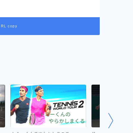
URL copy